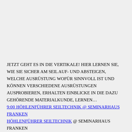
ZU TIMELY-KALENDER HINZUFÜGEN
ZU GOOGLE HINZUFÜGEN
ZU OUTLOOK HINZUFÜGEN
ZU APPLE-KALENDER HINZUFÜGEN
EINEM ANDEREN KALENDER HINZUFÜGEN
ALS XML EXPORTIEREN
NEUESTE BEITRÄGE
AUSGEBUCHT
LÖCHER, SEILE UND MEHR
RETTE MICH WER KANN
SEILE, SEILE, SEILE
EINMAL ALLES BITTE!
BASISWISSEN
SCHACHTEINBAU
VDHK TAGUNG 2024
HÖHLENFORSCHERGRUPPEN FÜHREN