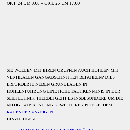
DER NEUE BAUKASTEN
NEWSLETTER BESTELLEN
NEUE VERANSTALTUNGEN UND MEHR PER E-MAIL
ERHALTEN. MELDEN SIE SICH AN:
NAME
E-MAIL
ICH BIN
ICH HABE DIE DATENSCHUTZERKLÄRUNG AUF
DIESER SEITE GELESEN UND WILLIGE IN DIE
VERARBEITUNG MEINER PERSONENBEZOGENEN DATEN
IN DEM BESCHRIEBENEN MASSE EIN.
META
ANMELDEN
EINTRAGS-FEED
KOMMENTAR-FEED
WORDPRESS.ORG