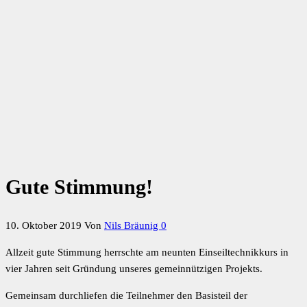
Gute Stimmung!
10. Oktober 2019
Von
Nils Bräunig
0
Allzeit gute Stimmung herrschte am neunten Einseiltechnikkurs in
vier Jahren seit Gründung unseres gemeinnützigen Projekts.
Gemeinsam durchliefen die Teilnehmer den Basisteil der
Einseiltechnikausbildung bei uns. Das heißt es ging vom
Grundwissen über Material, Ausrüstung und Knoten hin zum
Abseilen mit verschiedenen Geräten. Totmannsicherung durch
Halbautomaten und die zusätzliche Redundanz durch mitlaufende
Sicherungsgeräte kamen dazu.
Einmal technisch und gedanklich unten in der Höhle angekommen,
kümmerten wir uns um das sichere und kraftsparende Aufsteigen.
Soweit so gut: Jetzt kamen Umsteigstellen im Auf- und Abstieg