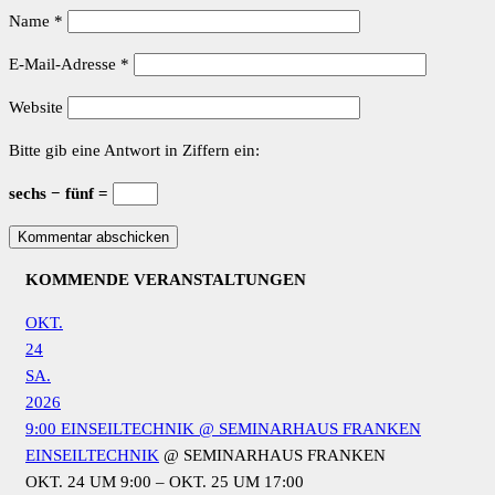
WELCHE AUSRÜSTUNG WOFÜR SINNVOLL IST UND
KÖNNEN VERSCHIEDENE AUSRÜSTUNGEN
AUSPROBIEREN, ERHALTEN EINBLICKE IN DIE DAZU
GEHÖRENDE MATERIALKUNDE, LERNEN…
9:00
HÖHLENFÜHRER SEILTECHNIK
@ SEMINARHAUS
FRANKEN
HÖHLENFÜHRER SEILTECHNIK
@ SEMINARHAUS
FRANKEN
OKT. 24 UM 9:00 – OKT. 25 UM 17:00
SIE WOLLEN MIT IHREN GRUPPEN AUCH HÖHLEN MIT
VERTIKALEN GANGABSCHNITTEN BEFAHREN? DIES
ERFORDERTE NEBEN GRUNDLAGEN IN
HÖHLENFÜHRUNG EINE HOHE FACHKENNTNIS IN DER
SEILTECHNIK. HIERBEI GEHT ES INSBESONDERE UM DIE
NÖTIGE AUSRÜSTUNG SOWIE DEREN PFLEGE, DEM…
KALENDER ANZEIGEN
HINZUFÜGEN