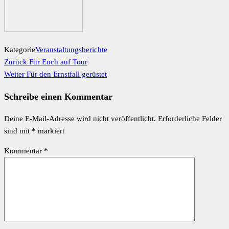
Website
Bitte gib eine Antwort in Ziffern ein:
sechs − fünf =
KOMMENDE VERANSTALTUNGEN
OKT.
24
SA.
2026
9:00
EINSEILTECHNIK
@ SEMINARHAUS FRANKEN
EINSEILTECHNIK
@ SEMINARHAUS FRANKEN
OKT. 24 UM 9:00 – OKT. 25 UM 17:00
JETZT GEHT ES IN DIE VERTIKALE! HIER LERNEN SIE,
WIE SIE SICHER AM SEIL AUF- UND ABSTEIGEN,