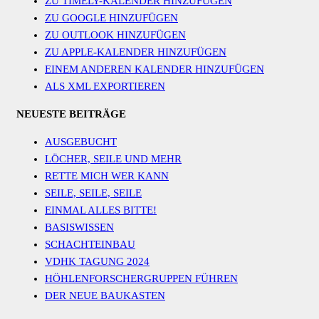
DATENSCHUTZERKLÄRUNG
© Funis gUG (haftungsbeschränkt) 2026
Created with
Envo Royal
WordPress theme