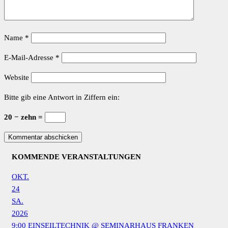
Name
*
E-Mail-Adresse
*
Website
Bitte gib eine Antwort in Ziffern ein:
20 − zehn =
KOMMENDE VERANSTALTUNGEN
OKT.
24
SA.
2026
9:00
EINSEILTECHNIK
@ SEMINARHAUS FRANKEN